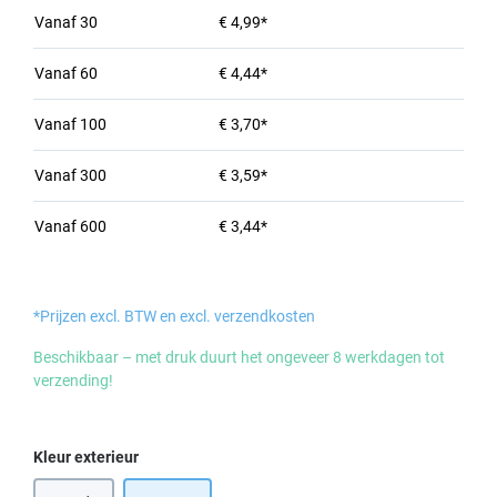
Vanaf
30
€ 4,99*
Vanaf
60
€ 4,44*
Vanaf
100
€ 3,70*
Vanaf
300
€ 3,59*
Vanaf
600
€ 3,44*
*Prijzen excl. BTW en excl. verzendkosten
Beschikbaar – met druk duurt het ongeveer 8 werkdagen tot
verzending!
Selecteer
Kleur exterieur