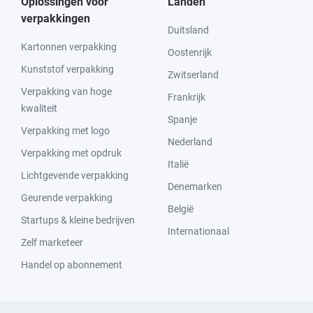
Oplossingen voor
Landen
verpakkingen
Duitsland
Kartonnen verpakking
Oostenrijk
Kunststof verpakking
Zwitserland
Verpakking van hoge
Frankrijk
kwaliteit
Spanje
Verpakking met logo
Nederland
Verpakking met opdruk
Italië
Lichtgevende verpakking
Denemarken
Geurende verpakking
België
Startups & kleine bedrijven
Internationaal
Zelf marketeer
Handel op abonnement