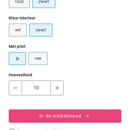
rood
zwart
(Deze optie is momenteel niet beschikbaar.)
Selecteer
Kleur interieur
wit
zwart
(Deze optie is momenteel niet beschikbaar.)
Selecteer
Met print
ja
nee
Hoeveelheid
In de winkelmand