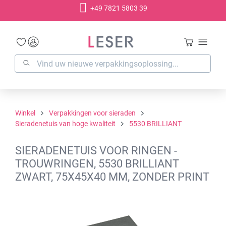
+49 7821 5803 39
hoofdinhoud
Winkel
Verpakkingen voor sieraden
Sieradenetuis van hoge kwaliteit
5530 BRILLIANT
SIERADENETUIS VOOR RINGEN -
TROUWRINGEN, 5530 BRILLIANT
ZWART, 75X45X40 MM, ZONDER PRINT
Afbeeldingengalerij overslaan