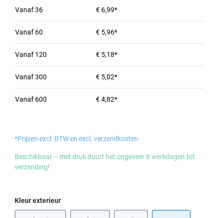
Vanaf
36
€ 6,99*
Vanaf
60
€ 5,96*
Vanaf
120
€ 5,18*
Vanaf
300
€ 5,02*
Vanaf
600
€ 4,82*
*Prijzen excl. BTW en excl. verzendkosten
Beschikbaar – met druk duurt het ongeveer 8 werkdagen tot
verzending!
Selecteer
Kleur exterieur