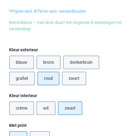
*Prijzen excl. BTW en excl. verzendkosten
Beschikbaar – met druk duurt het ongeveer 8 werkdagen tot
verzending!
Selecteer
Kleur exterieur
blauw
brons
donkerbruin
(Deze optie is momenteel niet beschikbaar.)
(Deze optie is momenteel niet bes
grafiet
rood
zwart
Selecteer
Kleur interieur
crème
wit
zwart
(Deze optie is momenteel niet beschikbaar.)
(Deze optie is momenteel niet beschikbaar.)
Selecteer
Met print