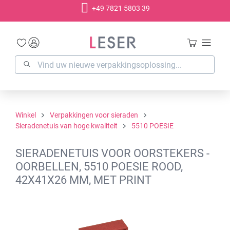
+49 7821 5803 39
hoofdinhoud
Winkel
Verpakkingen voor sieraden
Sieradenetuis van hoge kwaliteit
5510 POESIE
SIERADENETUIS VOOR OORSTEKERS -
OORBELLEN, 5510 POESIE ROOD,
42X41X26 MM, MET PRINT
Afbeeldingengalerij overslaan