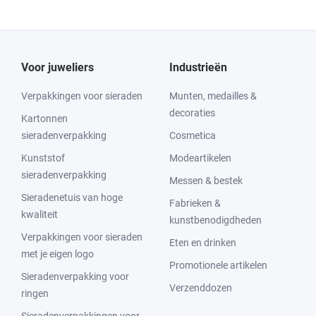
Voor juweliers
Industrieën
Verpakkingen voor sieraden
Munten, medailles &
decoraties
Kartonnen
sieradenverpakking
Cosmetica
Kunststof
Modeartikelen
sieradenverpakking
Messen & bestek
Sieradenetuis van hoge
Fabrieken &
kwaliteit
kunstbenodigdheden
Verpakkingen voor sieraden
Eten en drinken
met je eigen logo
Promotionele artikelen
Sieradenverpakking voor
Verzenddozen
ringen