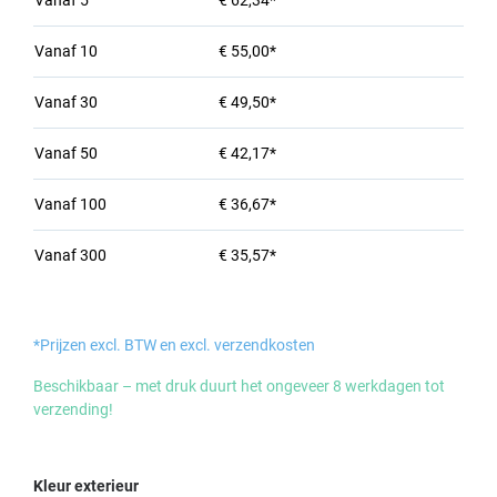
Vanaf
5
€ 62,34*
Vanaf
10
€ 55,00*
Vanaf
30
€ 49,50*
Vanaf
50
€ 42,17*
Vanaf
100
€ 36,67*
Vanaf
300
€ 35,57*
*Prijzen excl. BTW en excl. verzendkosten
Beschikbaar – met druk duurt het ongeveer 8 werkdagen tot
verzending!
Selecteer
Kleur exterieur