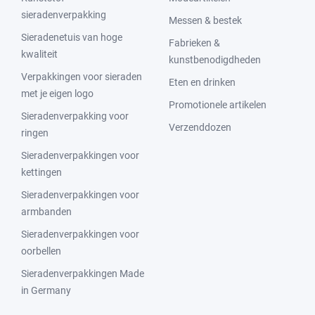
sieradenverpakking
Messen & bestek
Sieradenetuis van hoge
Fabrieken &
kwaliteit
kunstbenodigdheden
Verpakkingen voor sieraden
Eten en drinken
met je eigen logo
Promotionele artikelen
Sieradenverpakking voor
Verzenddozen
ringen
Sieradenverpakkingen voor
kettingen
Sieradenverpakkingen voor
armbanden
Sieradenverpakkingen voor
oorbellen
Sieradenverpakkingen Made
in Germany