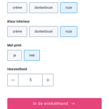
crème
donkerbruin
roze
(Deze optie is momenteel niet beschikbaar.)
(Deze optie is momenteel niet beschikbaar.)
Selecteer
Kleur interieur
crème
donkerbruin
roze
(Deze optie is momenteel niet beschikbaar.)
(Deze optie is momenteel niet beschikbaar.)
Selecteer
Met print
ja
nee
Hoeveelheid
In de winkelmand