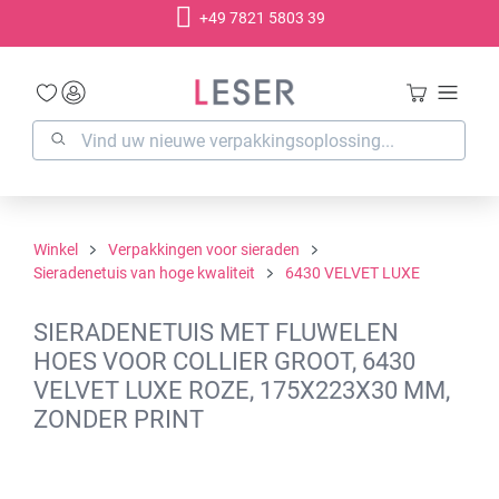
+49 7821 5803 39
hoofdinhoud
Winkel
Verpakkingen voor sieraden
Sieradenetuis van hoge kwaliteit
6430 VELVET LUXE
SIERADENETUIS MET FLUWELEN
HOES VOOR COLLIER GROOT, 6430
VELVET LUXE ROZE, 175X223X30 MM,
ZONDER PRINT
Afbeeldingengalerij overslaan