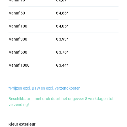
Vanaf
10
€ 6,07*
Vanaf
50
€ 4,66*
Vanaf
100
€ 4,05*
Vanaf
300
€ 3,93*
Vanaf
500
€ 3,76*
Vanaf
1000
€ 3,44*
*Prijzen excl. BTW en excl. verzendkosten
Beschikbaar – met druk duurt het ongeveer 8 werkdagen tot
verzending!
Selecteer
Kleur exterieur