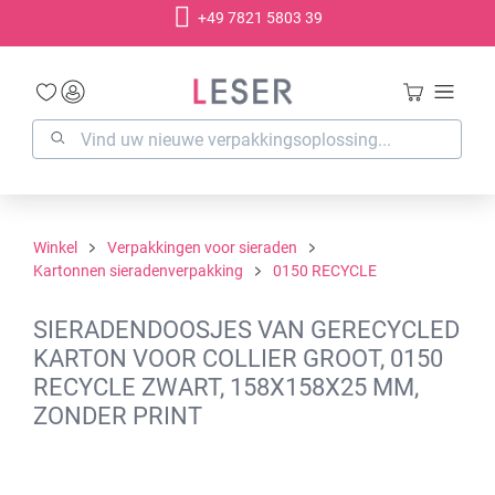
+49 7821 5803 39
hoofdinhoud
Winkel
Verpakkingen voor sieraden
Kartonnen sieradenverpakking
0150 RECYCLE
SIERADENDOOSJES VAN GERECYCLED
KARTON VOOR COLLIER GROOT, 0150
RECYCLE ZWART, 158X158X25 MM,
ZONDER PRINT
Afbeeldingengalerij overslaan