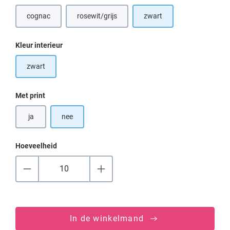
cognac
rosewit/grijs
zwart
Selecteer
Kleur interieur
zwart
Selecteer
Met print
ja
nee
Hoeveelheid
In de winkelmand