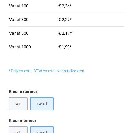
Vanaf
100
€ 2,34*
Vanaf
300
€ 2,27*
Vanaf
500
€ 2,17*
Vanaf
1000
€ 1,99*
*Prijzen excl. BTW en excl. verzendkosten
Selecteer
Kleur exterieur
wit
zwart
(Deze optie is momenteel niet beschikbaar.)
Selecteer
Kleur interieur
wit
zwart