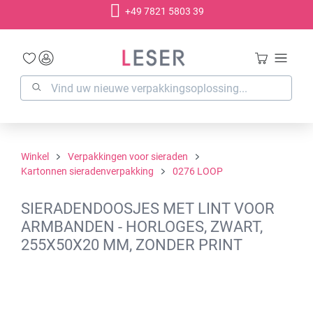
+49 7821 5803 39
hoofdinhoud
Winkel
Verpakkingen voor sieraden
Kartonnen sieradenverpakking
0276 LOOP
SIERADENDOOSJES MET LINT VOOR
ARMBANDEN - HORLOGES, ZWART,
255X50X20 MM, ZONDER PRINT
Afbeeldingengalerij overslaan