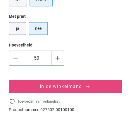
(Deze optie is momenteel niet beschikbaar.)
Selecteer
Met print
ja
nee
Hoeveelheid
In de winkelmand
Toevoegen aan verlanglijst
Productnummer:
027602.00100100