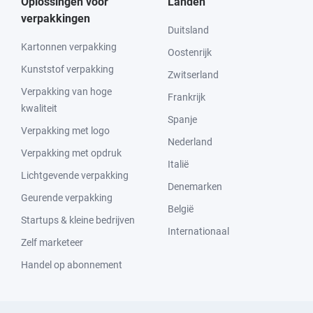
Oplossingen voor
Landen
verpakkingen
Duitsland
Kartonnen verpakking
Oostenrijk
Kunststof verpakking
Zwitserland
Verpakking van hoge
Frankrijk
kwaliteit
Spanje
Verpakking met logo
Nederland
Verpakking met opdruk
Italië
Lichtgevende verpakking
Denemarken
Geurende verpakking
België
Startups & kleine bedrijven
Internationaal
Zelf marketeer
Handel op abonnement