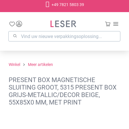
+49 7821 5803 39
hoofdinhoud
Winkel
Meer artikelen
PRESENT BOX MAGNETISCHE
SLUITING GROOT, 5315 PRESENT BOX
GRIJS-METALLIC/DECOR BEIGE,
55X85X0 MM, MET PRINT
Afbeeldingengalerij overslaan