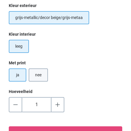
Selecteer
Kleur exterieur
grijs-metallic/decor beige/grijs-metaa
Selecteer
Kleur interieur
leeg
Selecteer
Met print
ja
nee
Hoeveelheid