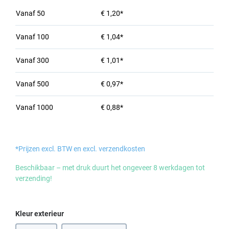
Vanaf
50
€ 1,20*
Vanaf
100
€ 1,04*
Vanaf
300
€ 1,01*
Vanaf
500
€ 0,97*
Vanaf
1000
€ 0,88*
*Prijzen excl. BTW en excl. verzendkosten
Beschikbaar – met druk duurt het ongeveer 8 werkdagen tot
verzending!
Selecteer
Kleur exterieur