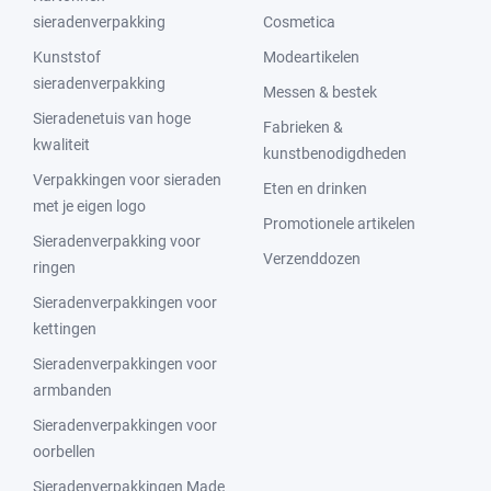
sieradenverpakking
Cosmetica
Kunststof
Modeartikelen
sieradenverpakking
Messen & bestek
Sieradenetuis van hoge
Fabrieken &
kwaliteit
kunstbenodigdheden
Verpakkingen voor sieraden
Eten en drinken
met je eigen logo
Promotionele artikelen
Sieradenverpakking voor
Verzenddozen
ringen
Sieradenverpakkingen voor
kettingen
Sieradenverpakkingen voor
armbanden
Sieradenverpakkingen voor
oorbellen
Sieradenverpakkingen Made