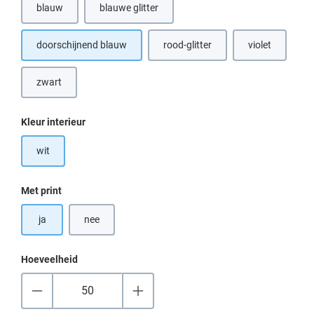
blauw
blauwe glitter
doorschijnend blauw
rood-glitter
violet
zwart
Selecteer
Kleur interieur
wit
Selecteer
Met print
ja
nee
Hoeveelheid