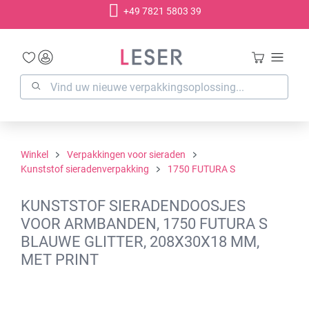
+49 7821 5803 39
hoofdinhoud
Winkel
Verpakkingen voor sieraden
Kunststof sieradenverpakking
1750 FUTURA S
KUNSTSTOF SIERADENDOOSJES
VOOR ARMBANDEN, 1750 FUTURA S
BLAUWE GLITTER, 208X30X18 MM,
MET PRINT
Afbeeldingengalerij overslaan