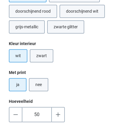
doorschijnend rood
doorschijnend wit
grijs-metallic
zwarte glitter
(Deze optie is momenteel niet beschikbaar.)
(Deze optie is momenteel niet beschikbaar
Selecteer
Kleur interieur
wit
zwart
(Deze optie is momenteel niet beschikbaar.)
Selecteer
Met print
ja
nee
Hoeveelheid