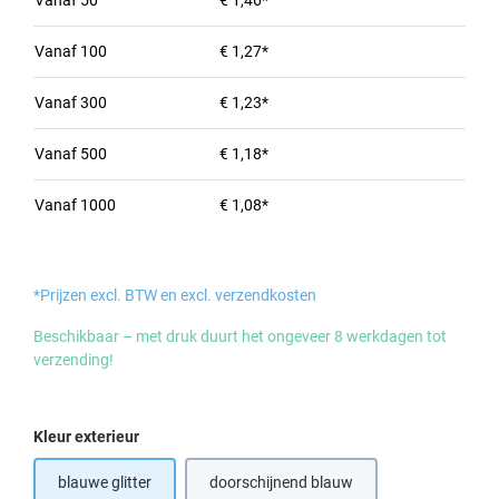
Vanaf
50
€ 1,46*
Vanaf
100
€ 1,27*
Vanaf
300
€ 1,23*
Vanaf
500
€ 1,18*
Vanaf
1000
€ 1,08*
*Prijzen excl. BTW en excl. verzendkosten
Beschikbaar – met druk duurt het ongeveer 8 werkdagen tot
verzending!
Selecteer
Kleur exterieur
blauwe glitter
doorschijnend blauw