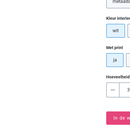
metaalb
Selecteer
Kleur interie
wit
Selecteer
Met print
ja
Hoeveelheid
In de 