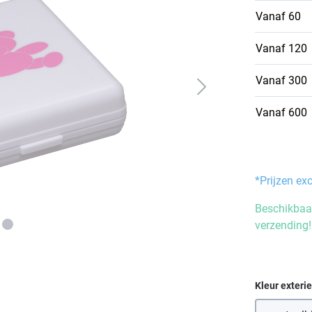
Vanaf
60
Vanaf
120
Vanaf
300
Vanaf
600
*Prijzen ex
Beschikbaar
verzending!
Selecteer
Kleur exteri