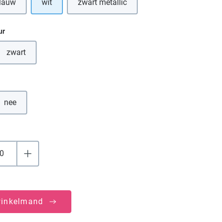
lauw
wit
zwart metallic
(Deze optie is momenteel niet beschikba
ur
zwart
(Deze optie is momenteel niet beschikbaar.)
nee
(Deze optie is momenteel niet beschikbaar.)
winkelmand