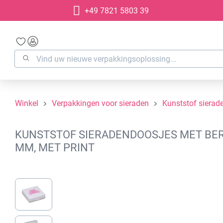
+49 7821 5803 39
oekopdracht
Ga naar de hoofdnavigatie
Winkel
Verpakkingen voor sieraden
Kunststof sierad
KUNSTSTOF SIERADENDOOSJES MET BERE
MM, MET PRINT
Afbeeldingengalerij overslaan