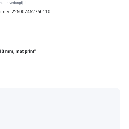
 aan verlanglijst
mmer:
225007452760110
18 mm, met print"