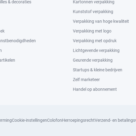
lles & decoraties
Kartonnen verpakking
Kunststof verpakking
Verpakking van hoge kwaliteit
tek
Verpakking met logo
kunstbenodigdheden
Verpakking met opdruk
n
Lichtgevende verpakking
rtikelen
Geurende verpakking
Startups & kleine bedrijven
Zelf marketeer
Handel op abonnement
erming
Cookie-instellingen
Colofon
Herroepingsrecht
Verzend- en betaling