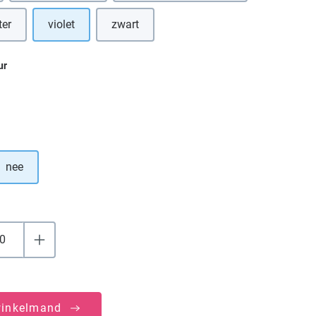
ter
violet
zwart
ur
nee
winkelmand