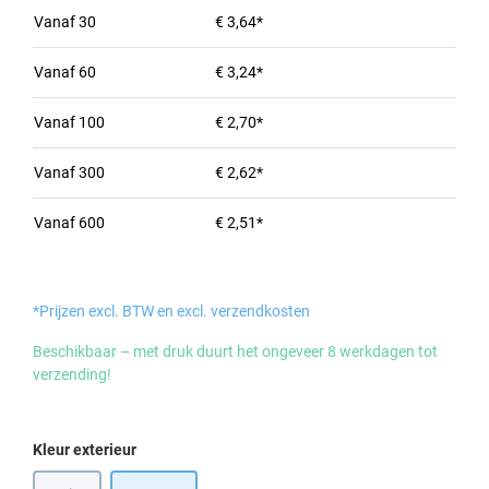
Vanaf
30
€ 3,64*
Vanaf
60
€ 3,24*
Vanaf
100
€ 2,70*
Vanaf
300
€ 2,62*
Vanaf
600
€ 2,51*
*Prijzen excl. BTW en excl. verzendkosten
Beschikbaar – met druk duurt het ongeveer 8 werkdagen tot
verzending!
Selecteer
Kleur exterieur