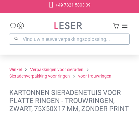
+49 7821 5803 39
hoofdinhoud
Winkel
Verpakkingen voor sieraden
Sieradenverpakking voor ringen
voor trouwringen
KARTONNEN SIERADENETUIS VOOR
PLATTE RINGEN - TROUWRINGEN,
ZWART, 75X50X17 MM, ZONDER PRINT
Afbeeldingengalerij overslaan