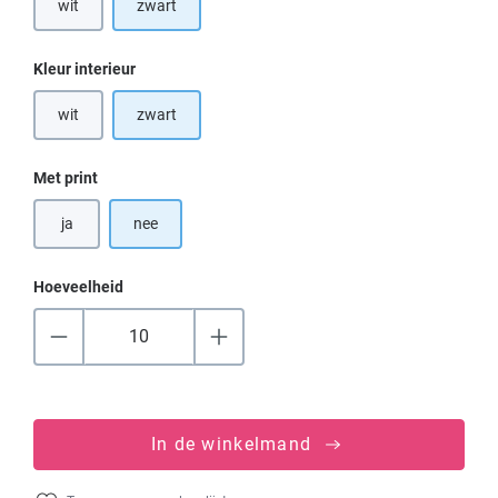
wit
zwart
(Deze optie is momenteel niet beschikbaar.)
Selecteer
Kleur interieur
wit
zwart
(Deze optie is momenteel niet beschikbaar.)
Selecteer
Met print
ja
nee
Hoeveelheid
In de winkelmand