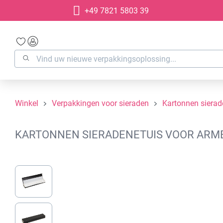
+49 7821 5803 39
oekopdracht
Ga naar de hoofdnavigatie
Winkel
Verpakkingen voor sieraden
Kartonnen siera
KARTONNEN SIERADENETUIS VOOR ARMBA
Afbeeldingengalerij overslaan