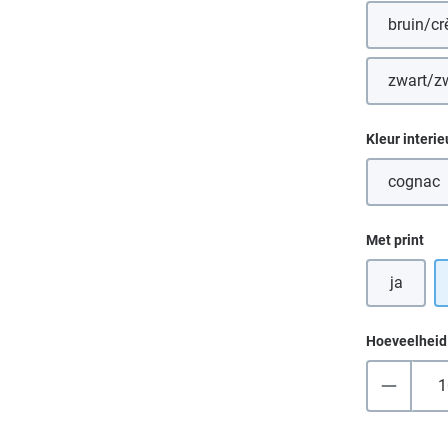
bruin/c
(D
zwart/z
(De
Selecteer
Kleur interie
cognac
(Deze
Selecteer
Met print
ja
Hoeveelheid