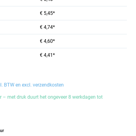
€ 5,45*
€ 4,74*
€ 4,60*
€ 4,41*
cl. BTW en excl. verzendkosten
 – met druk duurt het ongeveer 8 werkdagen tot
eur