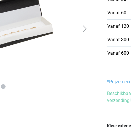
Vanaf
60
Vanaf
120
Vanaf
300
Vanaf
600
*Prijzen ex
Beschikbaar
verzending!
Selecteer
Kleur exteri