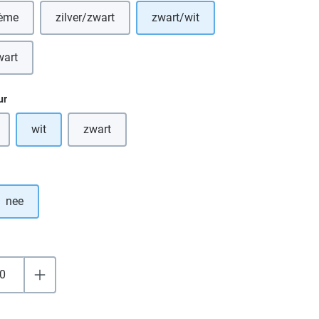
rème
zilver/zwart
zwart/wit
eze optie is momenteel niet beschikbaar.)
(Deze optie is momenteel niet beschikbaar.)
wart
ze optie is momenteel niet beschikbaar.)
ur
wit
zwart
 optie is momenteel niet beschikbaar.)
(Deze optie is momenteel niet beschikbaar.)
nee