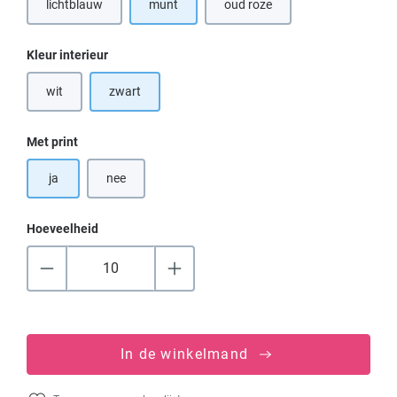
lichtblauw
munt
oud roze
(Deze optie is momenteel niet beschikbaar.)
Selecteer
Kleur interieur
wit
zwart
(Deze optie is momenteel niet beschikbaar.)
Selecteer
Met print
ja
nee
Hoeveelheid
In de winkelmand