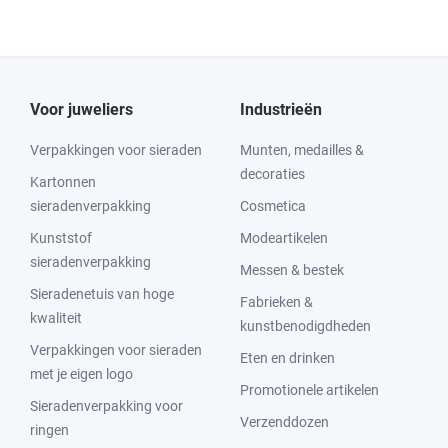
Voor juweliers
Industrieën
Verpakkingen voor sieraden
Munten, medailles &
decoraties
Kartonnen
sieradenverpakking
Cosmetica
Kunststof
Modeartikelen
sieradenverpakking
Messen & bestek
Sieradenetuis van hoge
Fabrieken &
kwaliteit
kunstbenodigdheden
Verpakkingen voor sieraden
Eten en drinken
met je eigen logo
Promotionele artikelen
Sieradenverpakking voor
Verzenddozen
ringen