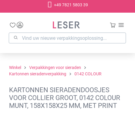
+49 7821 5803 39
hoofdinhoud
Winkel
Verpakkingen voor sieraden
Kartonnen sieradenverpakking
0142 COLOUR
KARTONNEN SIERADENDOOSJES
VOOR COLLIER GROOT, 0142 COLOUR
MUNT, 158X158X25 MM, MET PRINT
Afbeeldingengalerij overslaan