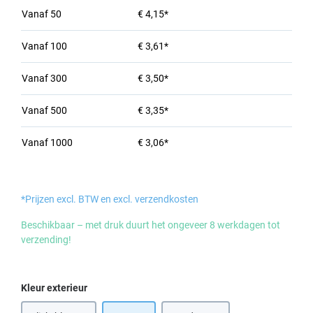
Vanaf
50
€ 4,15*
Vanaf
100
€ 3,61*
Vanaf
300
€ 3,50*
Vanaf
500
€ 3,35*
Vanaf
1000
€ 3,06*
*Prijzen excl. BTW en excl. verzendkosten
Beschikbaar – met druk duurt het ongeveer 8 werkdagen tot
verzending!
Selecteer
Kleur exterieur