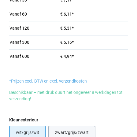
Vanaf
30
€ 7,17*
Vanaf
60
€ 6,11*
Vanaf
120
€ 5,31*
Vanaf
300
€ 5,16*
Vanaf
600
€ 4,94*
*Prijzen excl. BTW en excl. verzendkosten
Beschikbaar – met druk duurt het ongeveer 8 werkdagen tot
verzending!
Selecteer
Kleur exterieur
wit/grijs/wit
zwart/grijs/zwart
(Deze optie is momenteel niet beschikba