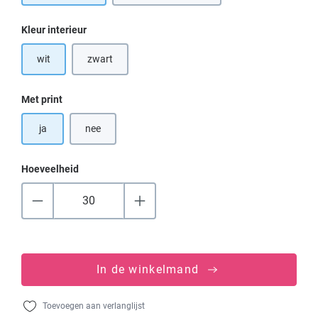
Selecteer
Kleur interieur
wit
zwart
(Deze optie is momenteel niet beschikbaar.)
Selecteer
Met print
ja
nee
Hoeveelheid
In de winkelmand
Toevoegen aan verlanglijst