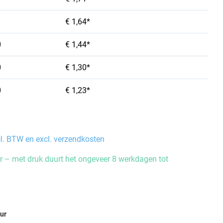
€ 1,64*
0
€ 1,44*
0
€ 1,30*
0
€ 1,23*
cl. BTW en excl. verzendkosten
 – met druk duurt het ongeveer 8 werkdagen tot
eur