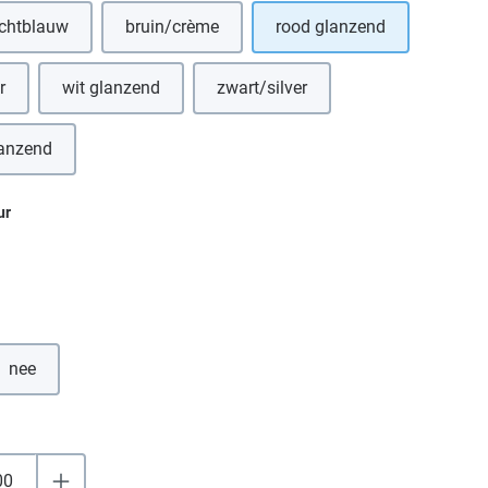
ichtblauw
bruin/crème
rood glanzend
r
wit glanzend
zwart/silver
lanzend
ur
nee