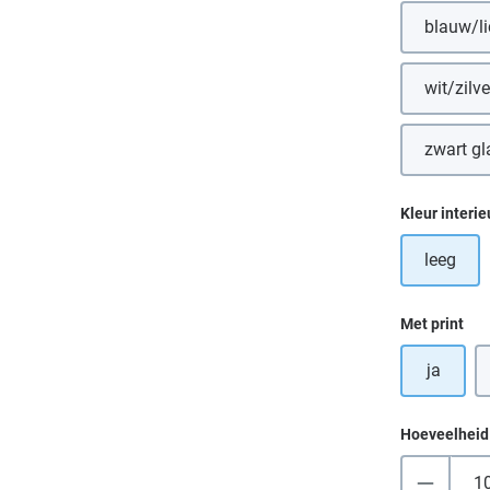
blauw/l
wit/zilve
zwart g
Selecteer
Kleur interie
leeg
Selecteer
Met print
ja
Hoeveelheid