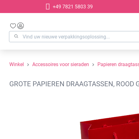
+49 7821 5803 39
oekopdracht
Ga naar de hoofdnavigatie
Winkel
Accessoires voor sieraden
Papieren draagtas
GROTE PAPIEREN DRAAGTASSEN, ROOD G
Afbeeldingengalerij overslaan