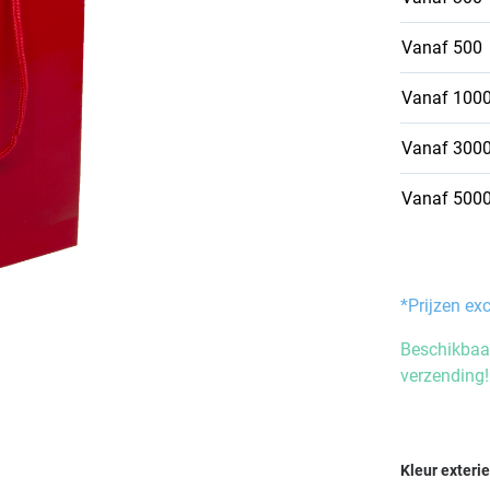
Vanaf
500
Vanaf
100
Vanaf
300
Vanaf
500
*Prijzen ex
Beschikbaar
verzending!
Selecteer
Kleur exteri