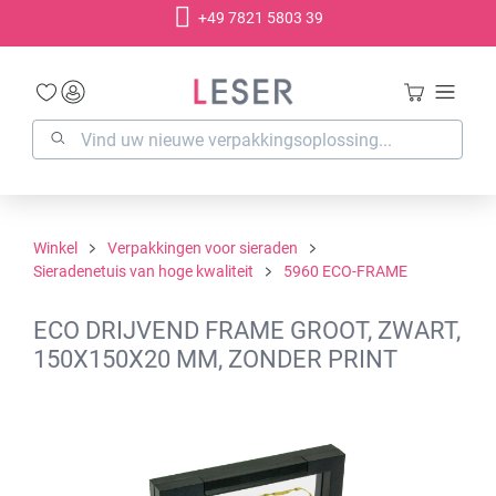
+49 7821 5803 39
hoofdinhoud
Winkel
Verpakkingen voor sieraden
Sieradenetuis van hoge kwaliteit
5960 ECO-FRAME
ECO DRIJVEND FRAME GROOT, ZWART,
150X150X20 MM, ZONDER PRINT
Afbeeldingengalerij overslaan