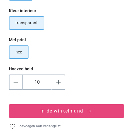
Selecteer
Kleur interieur
transparant
Selecteer
Met print
nee
Hoeveelheid
In de winkelmand
Toevoegen aan verlanglijst