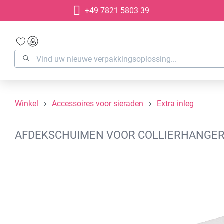
+49 7821 5803 39
oekopdracht
Ga naar de hoofdnavigatie
Winkel
Accessoires voor sieraden
Extra inleg
AFDEKSCHUIMEN VOOR COLLIERHANGERS -
Afbeeldingengalerij overslaan