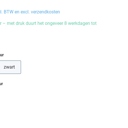
cl. BTW en excl. verzendkosten
 – met druk duurt het ongeveer 8 werkdagen tot
eur
zwart
ur