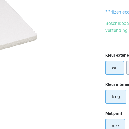
*Prijzen ex
Beschikbaar
verzending!
Selecteer
Kleur exteri
wit
Selecteer
Kleur interie
leeg
Selecteer
Met print
nee