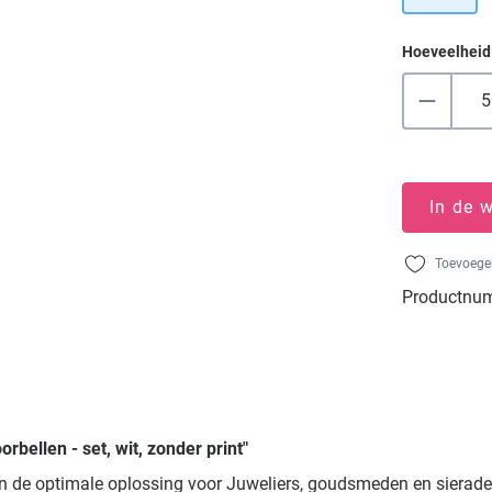
Hoeveelheid
In de 
Toevoegen
Productnu
bellen - set, wit, zonder print"
ijn de optimale oplossing voor Juweliers, goudsmeden en sierad